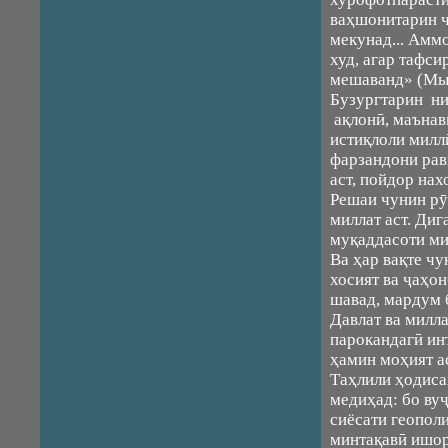
ваҳшонитарин ҷ
мекунад... Амм
худ, агар тафс
мешаванд» (Мыс
Бузургтарин ни
ақлонӣ, маънав
истиқлоли милл
фарзандони рав
аст, пойдор нах
Решаи чунин рӯ
миллат аст. Ди
муқаддасоти ми
Ва ҳар вақте ч
хосият ва ҷаҳо
шавад, мардум 
Давлат ва милла
парокандагӣ ин
ҳамин моҳият ас
Таҳлили ҳодиса
медиҳад: бо ву
сиёсати геопол
минтақавӣ ишора