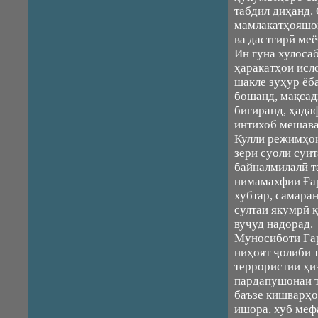
табдил диҳанд.
мамлакатҳояшон
ва дастгирӣ меё
Ин гуна хулоса
ҳаракатҳои исл
шакле зуҳур ёба
бошанд, мақсад
бигиранд, ҳада
интихоб мешава
Кулли режимҳои
зери суоли суи
байналмилалӣ т
нимамахфии Ғар
хубтар, самаран
султаи якумрӣ 
вуҷуд надорад.
Муносиботи Ғар
ниҳоят ҷолиби 
террористии ҳи
пардапӯшонаи т
баъзе кишварҳо
ишора, хуб мефа