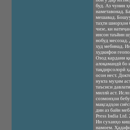
буд. Аз чунин ҳ
наметавонад. Б
мешавад. Бошуу
таҳти шиорҳои 
чизе, ки натиҷ
инсон таъйин ш
нобуд месозад.
худ мебинад. Ин
худкифои геопо
Озод кардани қ
алоқамандӣ бо 
тақдирсолорӣ ҳ
осон нест. Док
нукта муҳим ас
таъсиси давлат
миллӣ аст. Исл
созмонҳои бебу
мақсадҳои сиёс
дин аз байн меб
Press Iнdia Ltd. 
Ин суханҳо киш
намоем. Ҳадафи