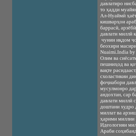
давлатиро нисб
то ҳадди муайя
Ал-Нуаймӣ ҳаёт
кишварҳои араб
баррасӣ, арзёб
давлати миллӣ 
чунин иқдом ҷо
беохири масири 
Nuaimi.India by 
Олим ва сиёсат
пешниҳод ва қо
вақте расидаас
схоластикии ди
фоҷиабори давл
мусулмонро дар
андохтан, сар б
давлати миллӣ с
доштани худро 
миллат ва арзи
ҳарими миллии 
Идеологияи мил
Араби соҳибан