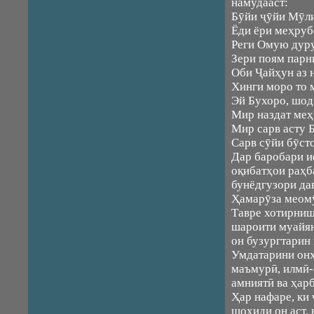
намудааст:
Бӯйи ҷӯйи Мӯли
Ёди ёри меҳруб
Реги Омую дуру
Зери поям парн
Оби Ҷайҳун аз 
Хинги моро то 
Эй Бухоро, шод
Мир наздат меҳ
Мир сарв асту 
Сарв сӯйи бӯст
Дар баробари и
оқибатҳои раҳб
бунёдгузори да
Ҳамарӯза меомӯ
Тавре хотирниш
шароити муайян
он бузургтарин
Умдатарини онҳ
маъмурӣ, илмӣ-
амниятӣ ва ҳар
Ҳар нафаре, ки 
шоҳиди он аст,