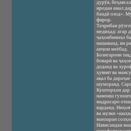
дурӯя, беҳавса
иродаи амал да
бандӣ озод». Му
фирор.
Таҷрибаи рӯзг
медиҳад: агар 
ҷаҳонбиниҳо ба
нашаванд, ин р
анҷом меёбад.
Бозигарони тақ
боварӣ ва ҷаҳо
доданд ва хуро
ҳувият ва манс
ақал ба дараҷа
шуморанд. Сара
Кушторҳои дар 
намоиш гузошта
мадрасаро оташ
карданд. Ниҳоя
ва мулки «шаҳи
манзараи солҳо
Нависандаи ма
хурофотпарасти