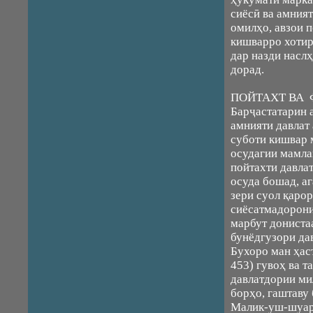
сиёсӣ ва амния
омилҳо, авзои 
кишварро хотир
дар назди насл
дорад.
ПОЙТАХТ ВА 
Барҷастатарин 
амнияти давлат
суботи кишвар 
осудагии мамла
пойтахти давла
осуда бошад, аг
зери суол қарор
сиёсатмадорони
марбут дониста
бунёдгузори дав
Бухоро ман ҳаст
453) гувоҳ ва т
давлатдории ми
борҳо, гаштаву 
Малик-уш-шуар