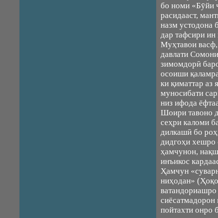
бо номи «Бӯйи 
расидааст, ман
назм устодона б
дар тафсири ин
Муҳтавои васф,
давлати Сомони
зимомдорӣ баро
осоиши қаламра
ки қиматтар аз 
муносибати сар
низ ифода ёфтаа
Шоири тавоно д
сеҳри каломи б
дилкашӣ бо роҳ
дидгоҳи хешро 
ҳамчунон, нақш
инъикос кардаас
Ҳамчун «суварн
ниҳодан» (Ҳоқ
ватандориашро 
сиёсатмадорон 
пойтахти онро 