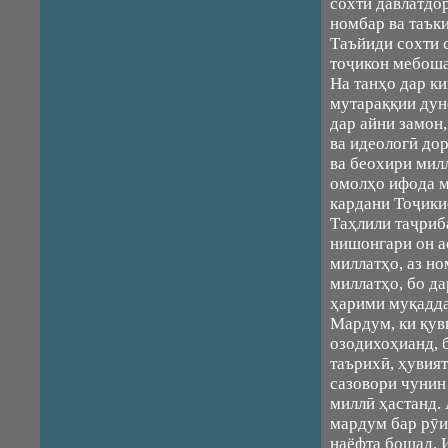
сохти давлатдо
номбар ва таък
Таъйиди сохти 
тоҷикон мебоша
На танҳо дар к
мутараққии дун
дар айни замон
ва идеологӣ до
ва беохири мил
омолҳо ифода м
кардани Тоҷики
Таҳлили таҷриб
нишонгари он ас
миллатҳо, аз н
миллатҳо, бо д
ҳарими муқадда
Мардум, ки қув
озодихоҳианд, 
таърихӣ, ҳувия
сазовори чунин
миллӣ ҳастанд.
мардум бар рӯи
наёфта бошад, И