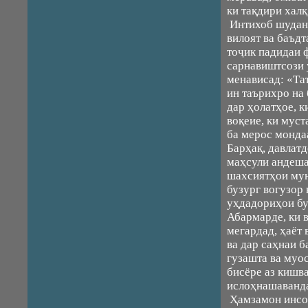
ки тақдири халқ
Интихоб шудан
вилоят ва баъд
тоҷик падидаи 
сарнавиштсози 
менависад: «Та
ин таърихро на 
дар ҳолатҳое, к
воқеие, ки муст
ба мерос монда
Барҳақ, давлатд
маҳсули андеша
шахсиятҳои мун
бузург вогузор 
уҳдадориҳои бу
Абармарде, ки 
мегардад, ҳаёт 
ва дар саҳнаи 
гузашта ва муо
бисёре аз кишв
ислоҳнашаванда
Ҳамзамон инсо