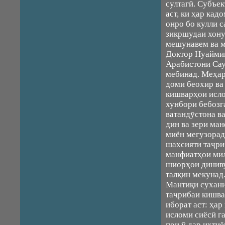
султагӣ. Субъе
аст, ки ҳар кад
онро бо кулли 
зикршудаи хону
мешунавем ва 
Доктор Нуаймии
Арабистони Сау
мебинад. Меҳар
доми беохир ва
кишварҳои исло
хунбори бебозг
ватандӯстона в
дин ва зери ма
миён мегузорад
шахсияти таҷри
манфиатҳои мил
шиорҳои диниву
талқин мекунад
Мантиқи сухани
таҷрибаи кишва
иборат аст: ҳа
исломи сиёсӣ га
пои ӯ дар ихти