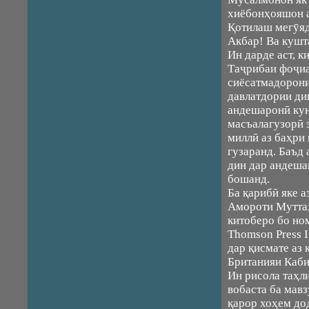
хиёбонҳояшон а
Қотилаш мегӯяд
Акбар! Ва кушт
Ин дарде аст, к
Таҷрибаи фоҷиа
сиёсатмадорони
давлатдории ди
андешаронӣ кун
масъалагузорӣ 
миллӣ аз баҳри
гузаранд. Баъд
дин дар андеша
бошанд.
Ба қарибӣ яке 
Амороти Мутта
китоберо бо ном
Thomson Press I
дар қисмате аз 
Британияи Каби
Ин рисола таҳл
вобаста ба мав
қарор хоҳем до