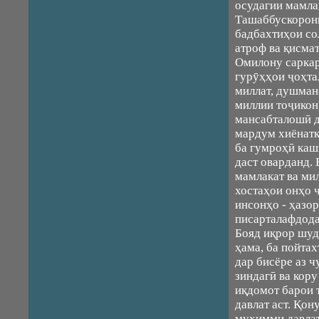
осудагии мамла
Ташаббускорони
бадбахтиҳои со
атроф ва қисма
Омилону саркар
гурӯҳҳои ҷоҳта
миллат, душман
миллии тоҷикон)
мансабталошӣ д
мардум хиёнатк
ба гумроҳӣ каши
даст оварданд.
мамлакат ва ми
хостаҳои онҳо 
инсонҳо - ҳазо
писарталафдода
Бояд иқрор шуд,
ҳама, ба пойтах
дар бисёре аз 
зиндагӣ ва кор
иқдомот барои т
давлат аст. Қо
муҳимми давлат