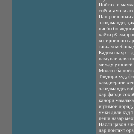
Пойтахти мамла
сиёсӣ-амалӣ ас
Панҷ нишонаи а
алоқамандӣ, ҳа
нисбӣ бо якдиг
ҳаёти рӯзмарра
хотирнишон гар
тавъам мебошад
Қадим шаҳр – да
намунаи давлат
между утопией и
Миллат ба пойт
Тақдири худ, фа
ҳамдиёрони хеш
алоқамандӣ, во
ҳар фарди соҳиб
канори мамлакат
иҷтимоӣ дорад,
умқи дили худ 
пеши назар мео
Насли ҷавон зи
дар пойтахт орз