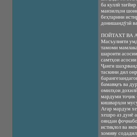
ба куллӣ тағйи
манзилҳои шоис
беҳтарини исти
донишандӯзӣ ва
ПОЙТАХТ ВА 
Масъулияти умд
тамоми мамлака
шароити асосии
самтҳои асосии
Ҷанги шаҳрванд
таскини дил он
барангезандаго
бамавқеъ ва дур
омилҳои дохилӣ
мардуми тоҷик 
кишварҳои мусу
Агар мардум х
хешро аз дунё 
ояндаи фоҷиабо
истиқлол ва як
хомиву содадил