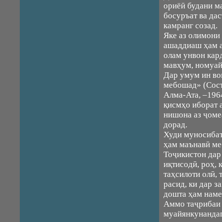
ориёӣ будани м
босуръат ва да
камранг созад.
Яке аз олимони
ашаддиаш ҳам 
олам унвон кар
мавҳум, номуай
Дар умум ин во
мебошад» (Сост
Алма-Ата, –1964
қисмҳо иборат 
нишона аз ҷомеа
дорад.
Худи муносибат
ҳам маънавӣ м
Тоҷикистон дар 
иқтисодӣ, роҳ,
таҳсилоти олӣ,
расид, ки дар з
дошта ҳам наме
Аммо таҷрибаи 
муайянкунандаг