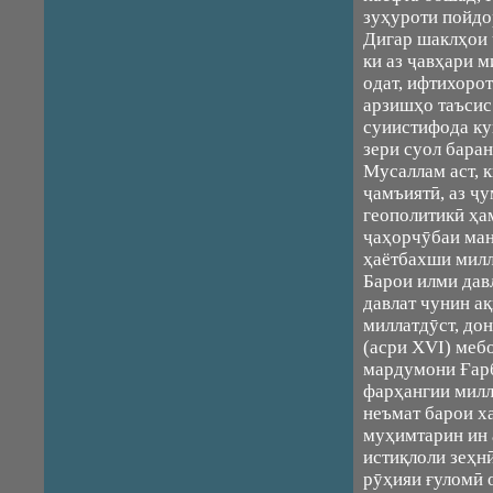
зуҳуроти пойдо
Дигар шаклҳои 
ки аз ҷавҳари м
одат, ифтихорот
арзишҳо таъсис
суиистифода ку
зери суол баран
Мусаллам аст, 
ҷамъиятӣ, аз ҷу
геополитикӣ ҳа
ҷаҳорчӯбаи ман
ҳаётбахши милл
Барои илми дав
давлат чунин ақ
миллатдӯст, д
(асри XVI) меб
мардумони Ғарб
фарҳангии милла
неъмат барои ха
муҳимтарин ин 
истиқлоли зеҳнӣ
рӯҳияи ғуломӣ 