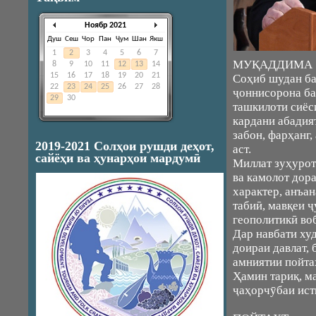
Ноябр 2021
Душ
Сеш
Чор
Пан
Ҷум
Шан
Якш
1
2
3
4
5
6
7
МУҚАДДИМА
8
9
10
11
12
13
14
15
16
17
18
19
20
21
Соҳиб шудан ба
22
23
24
25
26
27
28
ҷоннисорона ба
29
30
ташкилоти сиёс
кардани абадия
забон, фарҳанг
2019-2021 Солҳои рушди деҳот,
аст.
сайёҳи ва ҳунарҳои мардумӣ
Миллат зуҳурот
ва камолот дор
характер, анъан
табиӣ, мавқеи 
геополитикӣ во
Дар навбати худ
доираи давлат, 
амниятии пойта
Ҳамин тариқ, м
ҷаҳорчӯбаи ист