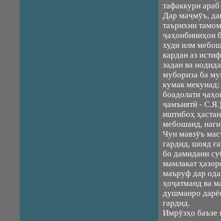
тафаккури араб 
Дар маҷмӯъ, да
таърихии тамом
ҷаҳонбиниҳои б
худи илм мебош
кардан аз истиф
задан ва нодид
мубориза ба му
кумак мекунад;
боадолати ҷаҳо
ҷамъиятӣ - С.Я.
иштибоҳ ҳастан
мебошанд, наги
Чун мавзӯъ мас
гардид, шояд ғ
бо дамидани су
мамлакат ҳазор
маъруф дар ода
ҳоҷатманд ва м
душманро дарёф
гардид.
Имрӯзҳо баъзе 