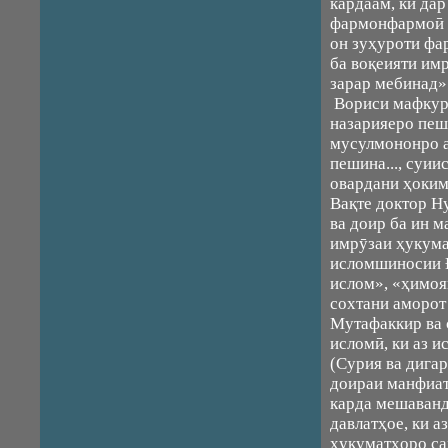
кардаам, ки дар
фармонфармоӣ к
он зуҳуроти фа
ба воқеияти имр
зарар мебинад» 
Вориси мафкура
назарияеро пеш
мусулмононро а
пешина..., суии
овардани ҳокими
Вақте доктор Н
ва доир ба ин 
имрӯзаи ҳукума
исломшиносии Ғ
ислом», «ҳимоя
сохтани аморот
Мутафаккир ва 
исломӣ, ки аз и
(Сурия ва дига
доираи манфиа
карда мешаванд
давлатҳое, ки а
ҳукуматҳоро са