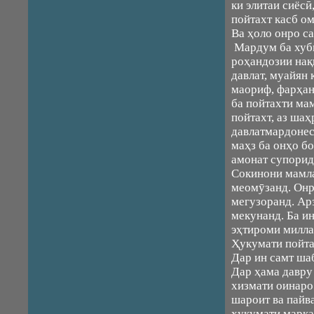
ки элитаи сиёс
пойтахт касб о
Ва ҳоло онро с
Мардум ба хубӣ
роҳандозии нақ
давлат, муайян
маориф, фарҳан
ба пойтахти мам
пойтахт, аз ша
давлатмардонес
маҳз ба онҳо б
амонат супорид
Сокинони мамла
меомӯзанд. Онр
мегузоранд. Ар
мекунанд. Ба ин
эҳтироми миллат
Ҳукумати пойта
Дар ин самт ша
Дар ҳама давру
хизмати оинаро
шароит ва пайв
ҳукумати марка