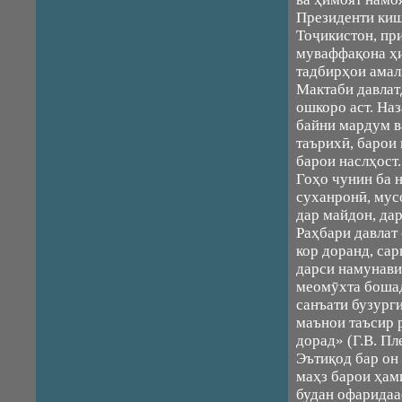
Президенти киш
Тоҷикистон, пр
муваффақона ҳи
тадбирҳои амал
Мактаби давлат
ошкоро аст. На
байни мардум в
таърихӣ, барои 
барои наслҳост.
Гоҳо чунин ба н
суханронӣ, мус
дар майдон, дар
Раҳбари давлат 
кор доранд, са
дарси намунавии
меомӯхта боша
санъати бузург
маънои таъсир 
дорад» (Г.В. Пле
Эътиқод бар он 
маҳз барои ҳам
будан офаридаа