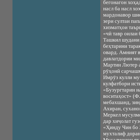
бегонагон хоҳа
насл ба насл х
мардонавор шио
зери султаи па
хизматҳои таър
«чӣ тавр оилаи
Ташкил шудани 
беҳтарини тара
овард. Амният в
давлатдории ми
Мартин Лютер а
рӯҳонӣ сарчашм
Имрӯз кулли му
кулфатбори ист
«Бузургтарин н
воситаҳост» (Ф
мебахшанд, зин
Ахиран, сухано
Меркел мусулм
дар хиҷолат гу
«Ҳинду Чин бо 
мухталиф доран
Мусалмонон як 