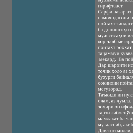
гирифтааст.
Сарфи назар аз
намояндагони п
пойтахт зиндаг
ба донишгоҳи п
муассисаҳои ил
кор ҷалб мегар
пойтахт роҳхат 
таҷаммӯи қувва
мекард. Ва пой
Дар шароити ис
тоҷик ҳоло аз 
бузурги байнал
сокинони пойта
мегузорад.
Таъкиди ин нукт
олам, аз ҷумла,
зоҳири он ифод
тарзи либоспӯш
мамлакат ба ча
мутаассиб, ақи
Давлати миллӣ,