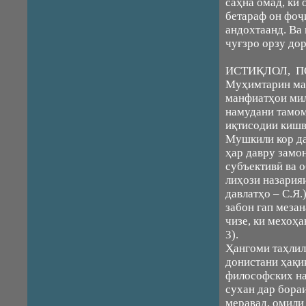
саҳна омад, ки
бетараф он фоҷ
андохтаанд. Ва
чуғзро орзу до
ИСТИҚЛОЛ, П
Муҳимтарин мас
манфиатҳои мил
намудани тамом
иқтисодии кишв
Мушкили кор да
ҳар давру замо
субъективӣ ва 
лиҳози назария
давлатҳо – С.Я.
забон гап мезан
чизе, ки мехоҳа
3).
Ҳангоми таҳлил
донистани ҳақиқ
философских наук
сухан дар бора
меравад, омили