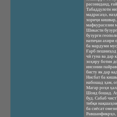
расониданд, ға
Табаддулоти ни
мадрасаҳо, наз
хориҷи кишвар,
мафкурасозии м
Шикасти бузург
бузурги геополи
натиҷаи ахири о
ба мардуми мус
Ғарб пешниҳод 
чӣ гуна ва дар 
зоҳиру ботин д
инсонии пайрав
бисту як дар ка
Нисбат ба киш
набошад ҳам, о
Магар роҳи ҳал
Шояд бошад. Ам
буд. Сабаб чис
тибқи нақшаҳои
ба сиёсат омез
Равшанфикрҳо, 