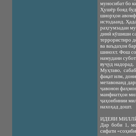
муносибат бо 
Ҳушёр бояд буд
шиорҳои авомф
истодаанд. Ҳад
раҳгумзадаи му
динӣ кӯшиши са
террористиро д
ва ваъдаҳои ба
шинохт. Фош со
намудани субот
вуҷуд надорад.
Муҳтаво, сабаб
фақат илм, дон
метавонанд дар
ҷавонон фаҳмон
манфиатҳои мил
ҷаҳонбинии мил
нахоҳад дошт.
ИДЕЯИ МИЛЛ
Дар боби 1, м
сифати «соҳиби