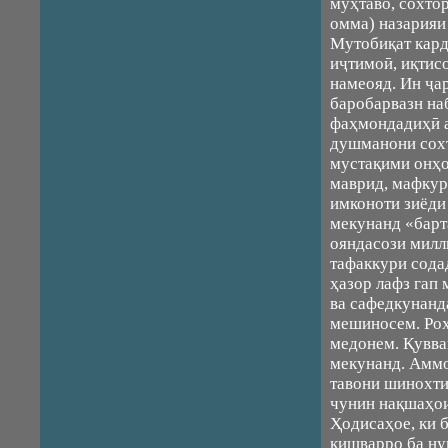
муҳтаво, сохто
омма) назарияи 
Мутобиқат кард
иҷтимоӣ, иқтисо
намеояд. Ин ҷа
баробарвазн н
фаҳмондадиҳӣ а
душманони сох
мустақими онҳо
маврид, мафкур
имконоти зиёди
мекунанд «барт
ояндасози милл
тафаккури сода
ҳазор лафз гап 
ва сафедкунанд
мешиносем. Роҳ,
медонем. Қувва
мекунанд. Аммо
тавони шинохти
чунин нақшаҳои
Ҳодисаҳое, ки 
кишварро ба ну