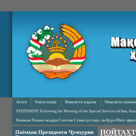
Skip to main content
Main menu
Асосӣ
Раиси ноҳия
Мақомоти иҷроия
Мақомоти намоян
STATEMENT Following the Meeting of the Special Services of Iran, Kazak
Наимова Раҷамо модари Сангова Сумая духтаре, ки Кури Юнус фир
ПОЙТАХТ
Паёмҳои Президенти Ҷумҳурии