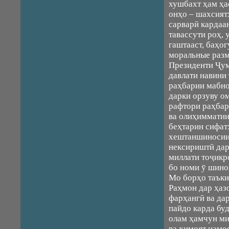
хушбахт ҳам ҳа
онҳо – шахсият
сарварӣ кардаа
тавассути роҳ, 
гаштааст, баҳо
моральные размы
Президенти Ҷу
давлати навини 
раҳбарии мабно
дарки орзуву о
рафтори раҳбар
ва олиҳимматии
беҳтарин сифат
хештаншиносии 
нексириштӣ дар
миллати тоҷикр
бо номи ӯ шино
Мо борҳо таъки
Раҳмон дар ҳазо
фарҳангӣ ва да
пайдо карда бу
олам ҳамчун ми
ва ҳимоят намо