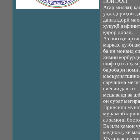
ПОЙТАХТ
Агар миллат, қа
уҳдадориҳои да
давлатдорӣ маҳ
ҳуқуқӣ дефинит
қарор дорад.
Аз нигоҳи арзи
марказ, қутбна
ба ин монанд с
Зимни корбурди
шифоҳӣ ва ҳам у
баробари номи 
масъулиятшинос
сарчашма мегир
сиёсии давлат 
мешаванд ва алб
он сурат мегира
Принсипи муназ
мураккабтарини
аз замони бост
Ва илм ҳамон ҷ
медиҳад, ки маҳ
Муташаккил мег